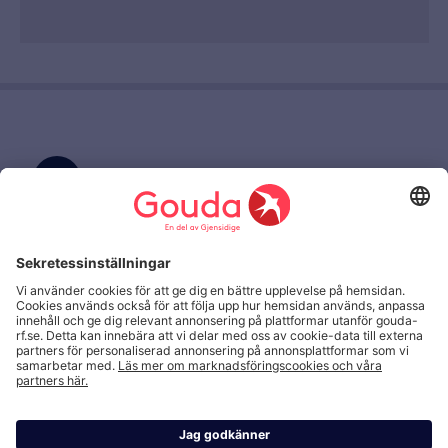
Skriv till oss
(+46) 08 615 28 00
Kundtjänst
Anmäl
Anmäl skada
English
skada,
spärra
kort
Hantering av personuppgifter och cookies
och