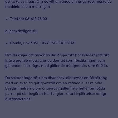
att avtalet ingås. Om du vill använda din ångerrätt måste du
meddela detta muntligen
Telefon: 08-615 28 00
eller skriftligen till
Gouda, Box 3031, 103 61 STOCKHOLM
Om du väljer att använda din ångerrätt har bolaget rätt att
kräva premie motsvarande den tid som försäkringen varit
gällande, dock lägst med gällande minipremie, som är 0 kr.
Du saknar ångerrätt om distansavtalet avser en försäkring
med en avtalad giltighetstid om en månad eller mindre.
Bestämmelserna om ångerrätt gäller inte heller om båda
parter på din begäran har fullgjort sina förpliktelser enligt
distansavtalet.