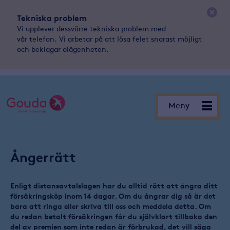
Tekniska problem
Vi upplever dessvärre tekniska problem med
vår telefon. Vi arbetar på att lösa felet snarast möjligt
och beklagar olägenheten.
Meny
Meny
Ångerrätt
Enligt distansavtalslagen har du alltid rätt att ångra ditt
försäkringsköp inom 14 dagar. Om du ångrar dig så är det
bara att ringa eller skriva till oss och meddela detta. Om
du redan betalt försäkringen får du självklart tillbaka den
del av premien som inte redan är förbrukad, det vill säga