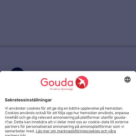
Skriv till oss
(+46) 08 615 28 00
Kundtjänst
Anmäl
Anmäl skada
English
skada,