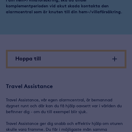
i din hem-/ villaförsäkring, ska du under
komplementperioden vid akut skada kontakta den
alarmcentral som är knuten till din hem-/villaförsäkring.
Hoppa till
Travel Assistance
Travel Assistance, vår egen alarmcentral, är bemannad
dygnet runt och där kan du få hjälp oavsett var i världen du
befinner dig - om du till exempel blir sjuk.
Travel Assistance ger dig snabb och effektiv hjälp om oturen
skulle vara framme. Du får i möjligaste mån samma