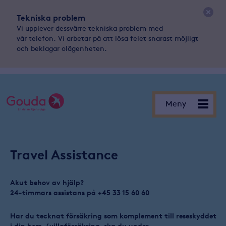
Tekniska problem
Vi upplever dessvärre tekniska problem med
vår telefon. Vi arbetar på att lösa felet snarast möjligt
och beklagar olägenheten.
Meny
Meny
Travel Assistance
Akut behov av hjälp?
24-timmars assistans på +45 33 15 60 60
Har du tecknat försäkring som komplement till reseskyddet