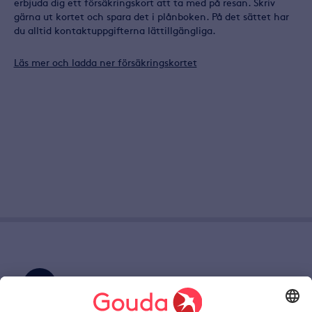
erbjuda dig ett försäkringskort att ta med på resan. Skriv
gärna ut kortet och spara det i plånboken. På det sättet har
du alltid kontaktuppgifterna lättillgängliga.
Läs mer och ladda ner försäkringskortet
Skriv till oss