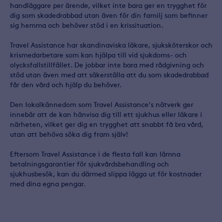
handläggare per ärende, vilket inte bara ger en trygghet för
dig som skadedrabbad utan även för din familj som befinner
sig hemma och behöver stöd i en krissituation.
Travel Assistance har skandinaviska läkare, sjuksköterskor och
krismedarbetare som kan hjälpa till vid sjukdoms- och
olycksfallstillfället. De jobbar inte bara med rådgivning och
stöd utan även med att säkerställa att du som skadedrabbad
får den vård och hjälp du behöver.
Den lokalkännedom som Travel Assistance's nätverk ger
innebär att de kan hänvisa dig till ett sjukhus eller läkare i
närheten, vilket ger dig en trygghet att snabbt få bra vård,
utan att behöva söka dig fram själv!
Eftersom Travel Assistance i de flesta fall kan lämna
betalningsgarantier för sjukvårdsbehandling och
sjukhusbesök, kan du därmed slippa lägga ut för kostnader
med dina egna pengar.