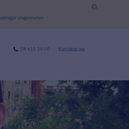
h beklagar olägenheten.
Kontakta
08 615 28 00
Kontakta oss
oss