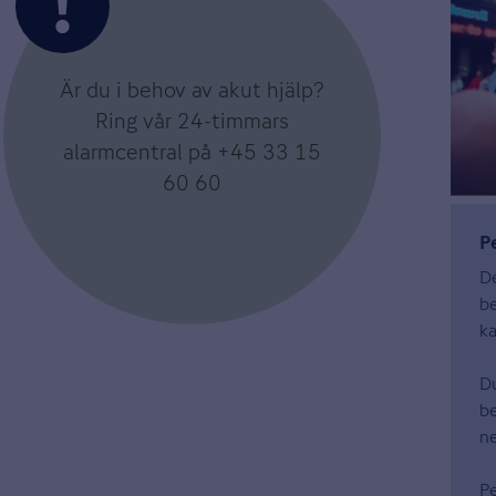
Är du i behov av akut hjälp?
Ring vår 24-timmars
alarmcentral på +45 33 15
60 60
P
De
be
ka
Du
be
n
P