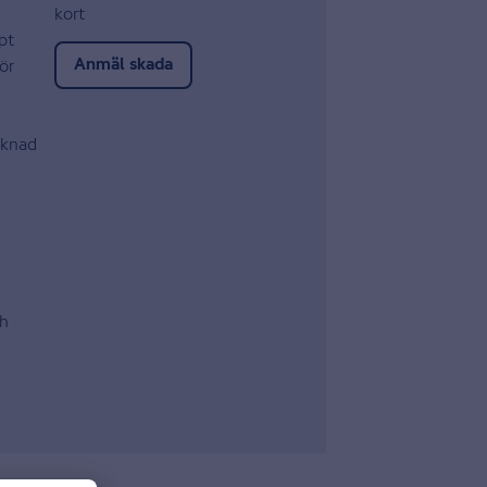
kort
pt
ör
Anmäl skada
cknad
sh