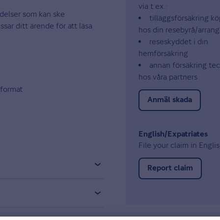
via t.ex.:
ndelser som kan ske
tilläggsförsäkring kö
sar ditt ärende för att läsa
hos din resebyrå/arrang
reseskyddet i din
hemförsäkring
annan försäkring te
hos våra partners
 format
Anmäl skada
English/Expatriates
File your claim in Engli
Report claim