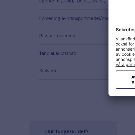
Egendom (stöld, förlust, skada)
Försening av transportmedel/missad anslutn
Bagageförsening
Tandläkarkostnad
Självrisk
Hur fungerar det?