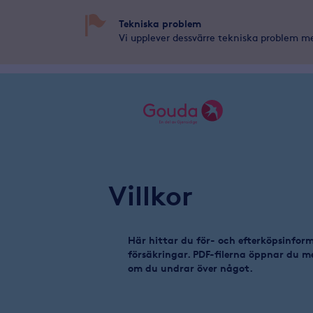
Tekniska problem
Vi upplever dessvärre tekniska problem me
Villkor
Här hittar du för- och efterköpsinform
försäkringar. PDF-filerna öppnar du 
om du undrar över något.