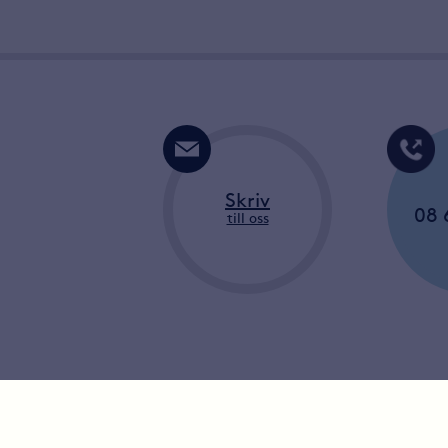
Skriv
08 
till oss