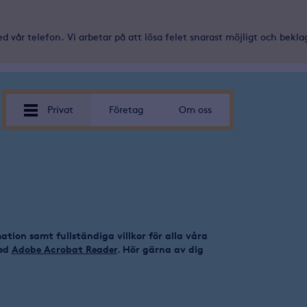
d vår telefon. Vi arbetar på att lösa felet snarast möjligt och bekl
Privat
Företag
Om oss
ation samt fullständiga villkor för alla våra
med
Adobe Acrobat Reader
. Hör gärna av dig