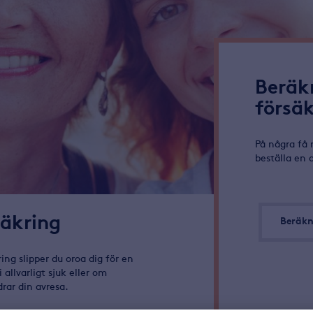
Beräk
försä
På några få 
beställa en 
säkring
Beräkn
ng slipper du oroa dig för en
allvarligt sjuk eller om
rar din avresa.