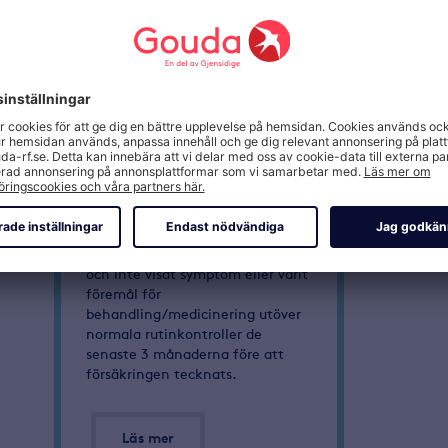
iga villkor
Läs mer om
försäkringen
Observera att om du har en
kronisk sjukdom så gäller
försäkringen vid försämring om
sjukdomstillståndet varit stabilt
och inte visat symptom eller varit
föremål för
behandling/medicinering utöver
normala rutinkontroller de
senaste 3 månaderna före att
försäkringen tecknats.
Läs mer