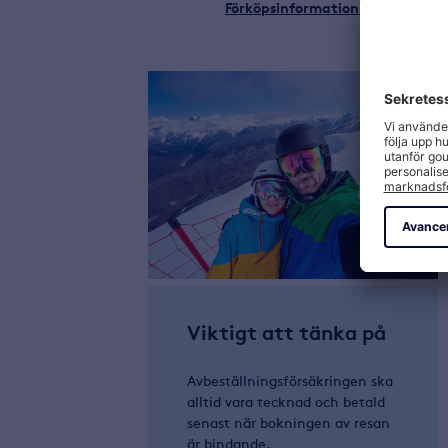
Förköpsinformation och fullständ
Viktigt att tänka på
Avbeställningsförsäkringen ska
alltid vara tecknad och betald
senast när bokningen av resan
är bindande.