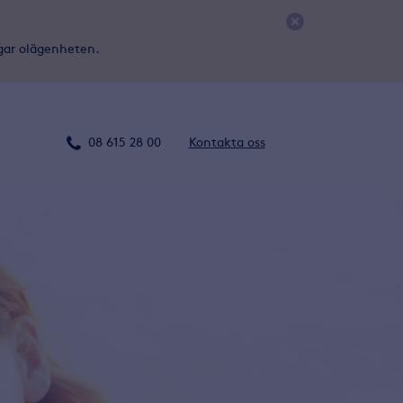
agar olägenheten.
Kontakta
Kontakta oss
08 615 28 00
oss